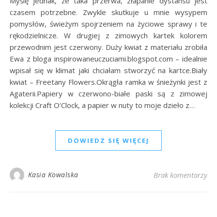
Myślę jednak, że taka przerwa, złapanie dystansu jest
czasem potrzebne. Zwykle skutkuje u mnie wysypem
pomysłów, świeżym spojrzeniem na życiowe sprawy i te
rękodzielnicze. W drugiej z zimowych kartek kolorem
przewodnim jest czerwony. Duży kwiat z materiału zrobiła
Ewa z bloga inspirowaneuczuciami.blogspot.com – idealnie
wpisał się w klimat jaki chciałam stworzyć na kartce.Biały
kwiat – Freetany Flowers.Okrągła ramka w śnieżynki jest z
Agaterii.Papiery w czerwono-białe paski są z zimowej
kolekcji Craft O’Clock, a papier w nuty to moje dzieło z…
DOWIEDZ SIĘ WIĘCEJ
Kasia Kowalska
Brak komentarzy