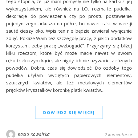
tego stopnia, że już mam pomysły nie tylko na kartki z jej
wykorzystaniem, ale również na LO, rozmaite pudełka,
dekoracje do powieszenia czy po prostu postawienie
pojedynczego arkusza na półce, bo nawet taki, w wersji
sauté cieszy oko. Wpis ten nie będzie zawierał wyłącznie
zdjęć. Pokażę Wam też szczegóły pracy, z jakich dodatków
korzystam, żeby pracę „wzbogacić”. Przyjrzymy się bliżej
kilku rzeczom, które być może macie nawet w swoim
rękodzielniczym kącie, ale nigdy ich nie używacie z różnych
powodów. Dobra, czas się dowiedzieć: Do ozdoby tego
pudełka użyłam wyciętych papierowych elementów,
sztucznych kwiatów, ale też: metalowych elementów
pręcików kryształków koronkę płatki kwiatów…
DOWIEDZ SIĘ WIĘCEJ
Kasia Kowalska
2 komentarze