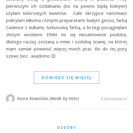
pierwszym ich ozdabianiu (bo na pewno będą kolejne!)
użyłam kolorowych kwiatów. Całe skrzypce natomiast
pokryłam kilkoma różnymi preparatami: białym gesso, farbą
Cadence z kulkami, turkusową farbą, a brzegi pociągnęłam
złotym woskiem. Efekt mi się niesamowicie podoba,
dlatego raczej zostaną u mnie i ozdobią ścianę, na której
mam zamiar powiesić więcej moich prac. Bo do tej pory
szewc bez…wiadomo 😉
DOWIEDZ SIĘ WIĘCEJ
Kasia Kowalska (Made by Kate)
4 komentarze
OZDOBY