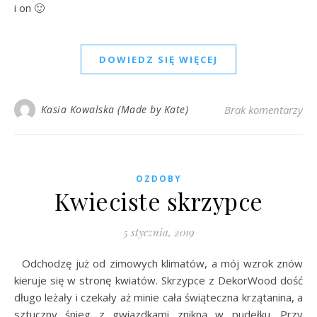
i on 🙂
DOWIEDZ SIĘ WIĘCEJ
Kasia Kowalska (Made by Kate)
Brak komentarzy
OZDOBY
Kwieciste skrzypce
5 stycznia, 2019
Odchodzę już od zimowych klimatów, a mój wzrok znów
kieruje się w stronę kwiatów. Skrzypce z DekorWood dość
długo leżały i czekały aż minie cała świąteczna krzątanina, a
sztuczny śnieg z gwiazdkami znikną w pudełku. Przy