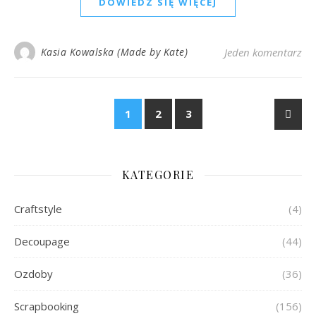
DOWIEDZ SIĘ WIĘCEJ
Kasia Kowalska (Made by Kate)
Jeden komentarz
1
2
3
KATEGORIE
Craftstyle
(4)
Decoupage
(44)
Ozdoby
(36)
Scrapbooking
(156)