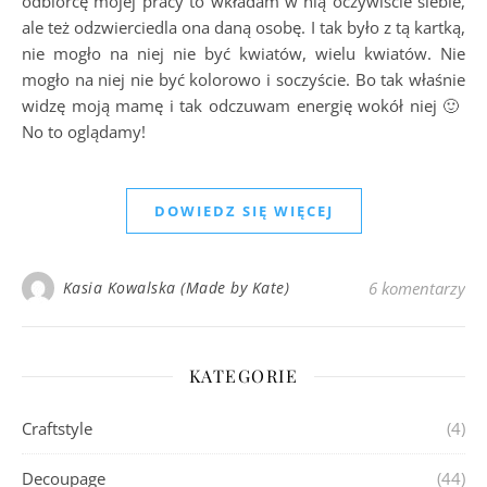
odbiorcę mojej pracy to wkładam w nią oczywiście siebie,
ale też odzwierciedla ona daną osobę. I tak było z tą kartką,
nie mogło na niej nie być kwiatów, wielu kwiatów. Nie
mogło na niej nie być kolorowo i soczyście. Bo tak właśnie
widzę moją mamę i tak odczuwam energię wokół niej 🙂
No to oglądamy!
DOWIEDZ SIĘ WIĘCEJ
Kasia Kowalska (Made by Kate)
6 komentarzy
KATEGORIE
Craftstyle
(4)
Decoupage
(44)