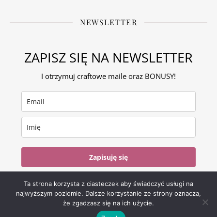
NEWSLETTER
ZAPISZ SIĘ NA NEWSLETTER
I otrzymuj craftowe maile oraz BONUSY!
Zapisuję się
Ta strona korzysta z ciasteczek aby świadczyć usługi na
najwyższym poziomie. Dalsze korzystanie ze strony oznacza,
że zgadzasz się na ich użycie.
Ashe Motyw przez
WP Royal
.
POLITYKA PRYWATNOŚCI