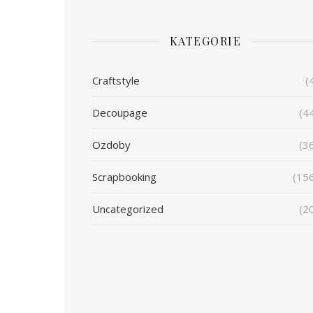
KATEGORIE
Craftstyle
(
Decoupage
(4
Ozdoby
(3
Scrapbooking
(15
Uncategorized
(2