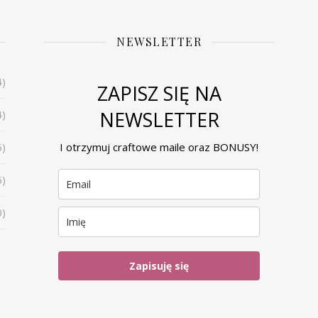
NEWSLETTER
4)
ZAPISZ SIĘ NA
NEWSLETTER
4)
6)
I otrzymuj craftowe maile oraz BONUSY!
6)
0)
Zapisuję się