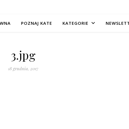
ÓWNA
POZNAJ KATE
KATEGORIE
NEWSLET
3.jpg
18 grudnia, 2017