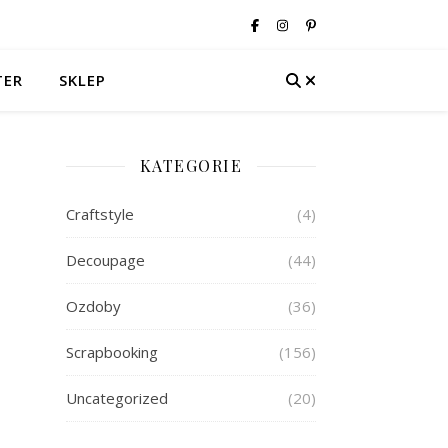
TER
SKLEP
KATEGORIE
Craftstyle
(4)
Decoupage
(44)
Ozdoby
(36)
Scrapbooking
(156)
Uncategorized
(20)