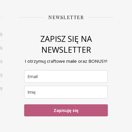
NEWSLETTER
4)
ZAPISZ SIĘ NA
NEWSLETTER
4)
6)
I otrzymuj craftowe maile oraz BONUSY!
6)
0)
Zapisuję się