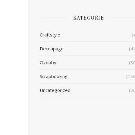
KATEGORIE
Craftstyle
(
Decoupage
(4
Ozdoby
(3
Scrapbooking
(15
Uncategorized
(2