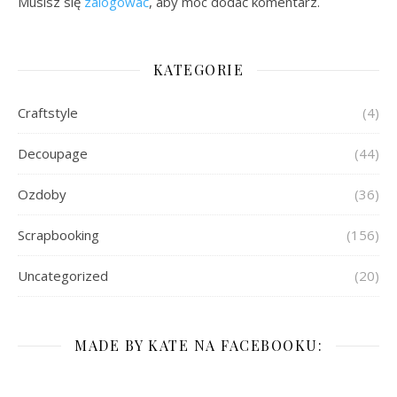
Musisz się
zalogować
, aby móc dodać komentarz.
KATEGORIE
Craftstyle
(4)
Decoupage
(44)
Ozdoby
(36)
Scrapbooking
(156)
Uncategorized
(20)
MADE BY KATE NA FACEBOOKU: