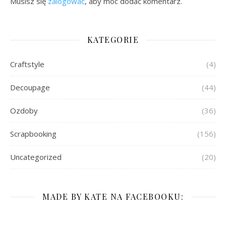
Musisz się
zalogować
, aby móc dodać komentarz.
KATEGORIE
Craftstyle
(4)
Decoupage
(44)
Ozdoby
(36)
Scrapbooking
(156)
Uncategorized
(20)
MADE BY KATE NA FACEBOOKU: