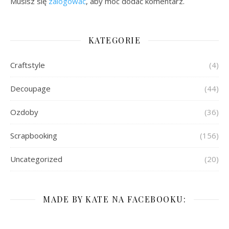
Musisz się
zalogować
, aby móc dodać komentarz.
KATEGORIE
Craftstyle
(4)
Decoupage
(44)
Ozdoby
(36)
Scrapbooking
(156)
Uncategorized
(20)
MADE BY KATE NA FACEBOOKU: