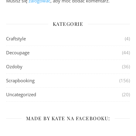
Musisz się
zalogować
, aby móc dodać komentarz.
KATEGORIE
Craftstyle
(4)
Decoupage
(44)
Ozdoby
(36)
Scrapbooking
(156)
Uncategorized
(20)
MADE BY KATE NA FACEBOOKU: