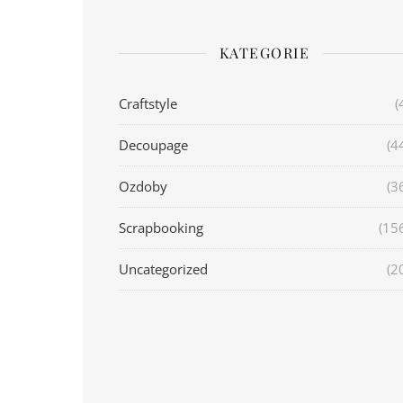
KATEGORIE
Craftstyle
(
Decoupage
(4
Ozdoby
(3
Scrapbooking
(15
Uncategorized
(2