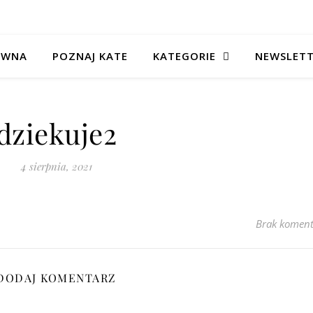
ÓWNA
POZNAJ KATE
KATEGORIE
NEWSLET
dziekuje2
4 sierpnia, 2021
Brak koment
DODAJ KOMENTARZ