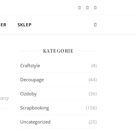
TER
SKLEP
KATEGORIE
Craftstyle
(4)
Decoupage
(44)
Ozdoby
(36)
arzy
Scrapbooking
(156)
Uncategorized
(20)