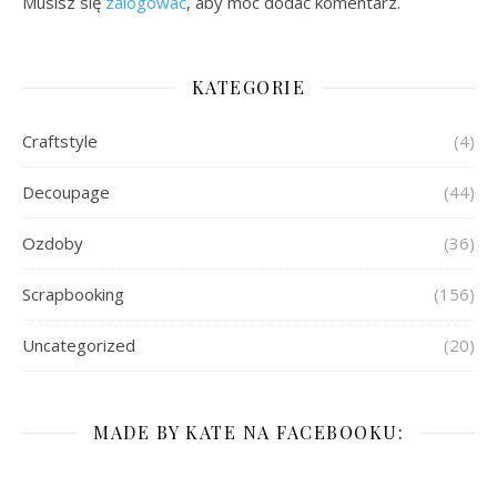
Musisz się
zalogować
, aby móc dodać komentarz.
KATEGORIE
Craftstyle
(4)
Decoupage
(44)
Ozdoby
(36)
Scrapbooking
(156)
Uncategorized
(20)
MADE BY KATE NA FACEBOOKU: