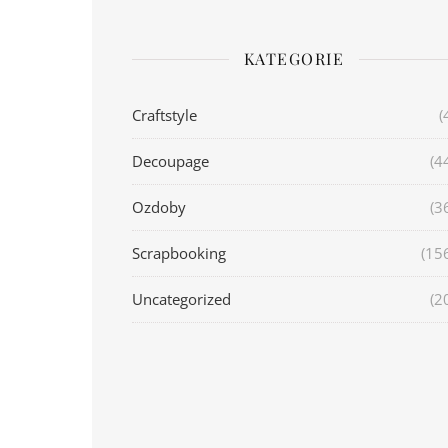
KATEGORIE
Craftstyle
(
Decoupage
(4
Ozdoby
(3
Scrapbooking
(15
Uncategorized
(2