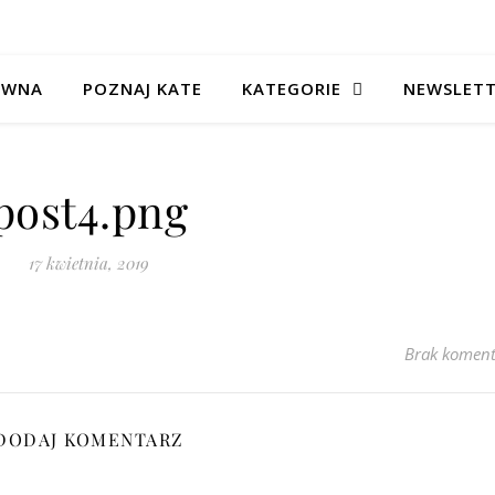
ÓWNA
POZNAJ KATE
KATEGORIE
NEWSLET
post4.png
17 kwietnia, 2019
Brak koment
DODAJ KOMENTARZ