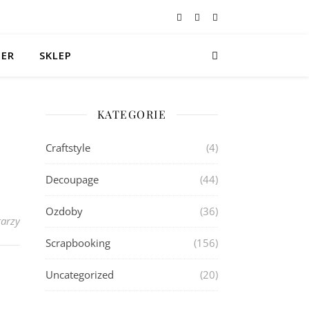
TER
SKLEP
KATEGORIE
Craftstyle
(4)
Decoupage
(44)
Ozdoby
(36)
arzy
Scrapbooking
(156)
Uncategorized
(20)