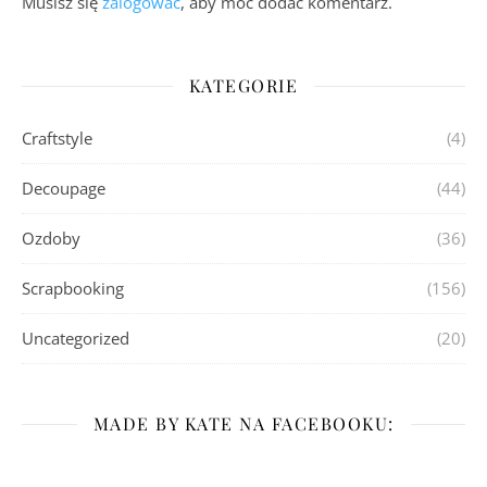
Musisz się
zalogować
, aby móc dodać komentarz.
KATEGORIE
Craftstyle
(4)
Decoupage
(44)
Ozdoby
(36)
Scrapbooking
(156)
Uncategorized
(20)
MADE BY KATE NA FACEBOOKU: