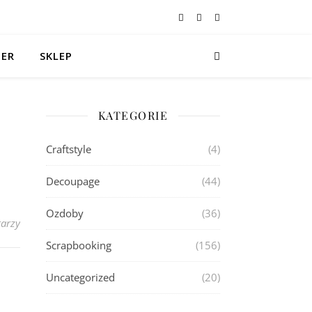
TER
SKLEP
KATEGORIE
Craftstyle
(4)
Decoupage
(44)
Ozdoby
(36)
arzy
Scrapbooking
(156)
Uncategorized
(20)