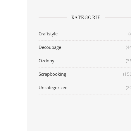
KATEGORIE
Craftstyle
(
Decoupage
(4
Ozdoby
(3
Scrapbooking
(15
Uncategorized
(2