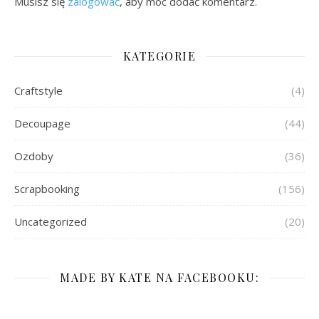
Musisz się
zalogować
, aby móc dodać komentarz.
KATEGORIE
Craftstyle
(4)
Decoupage
(44)
Ozdoby
(36)
Scrapbooking
(156)
Uncategorized
(20)
MADE BY KATE NA FACEBOOKU: