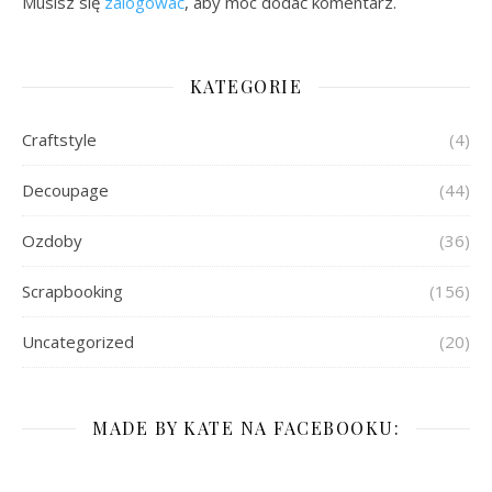
Musisz się
zalogować
, aby móc dodać komentarz.
KATEGORIE
Craftstyle
(4)
Decoupage
(44)
Ozdoby
(36)
Scrapbooking
(156)
Uncategorized
(20)
MADE BY KATE NA FACEBOOKU: