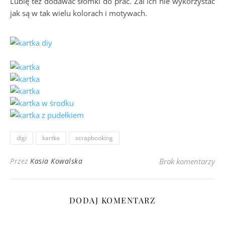
Lubię też dodawać słomki do prac. Żal ich nie wykorzystać
jak są w tak wielu kolorach i motywach.
digi
kartka
scrapbooking
Przez
Kasia Kowalska
Brak komentarzy
DODAJ KOMENTARZ