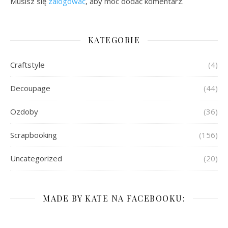
Musisz się
zalogować
, aby móc dodać komentarz.
KATEGORIE
Craftstyle
(4)
Decoupage
(44)
Ozdoby
(36)
Scrapbooking
(156)
Uncategorized
(20)
MADE BY KATE NA FACEBOOKU: