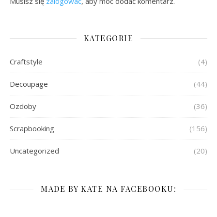
Musisz się
zalogować
, aby móc dodać komentarz.
KATEGORIE
Craftstyle
(4)
Decoupage
(44)
Ozdoby
(36)
Scrapbooking
(156)
Uncategorized
(20)
MADE BY KATE NA FACEBOOKU: