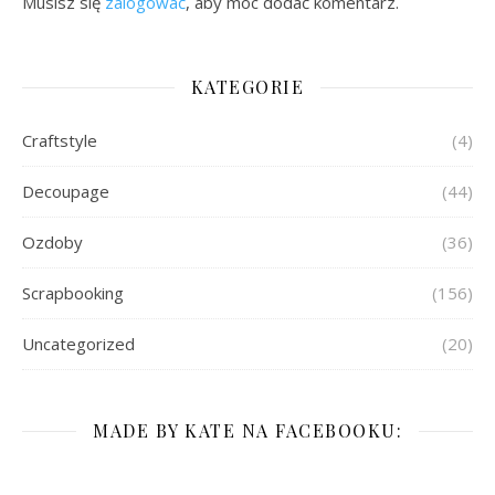
Musisz się
zalogować
, aby móc dodać komentarz.
KATEGORIE
Craftstyle
(4)
Decoupage
(44)
Ozdoby
(36)
Scrapbooking
(156)
Uncategorized
(20)
MADE BY KATE NA FACEBOOKU: