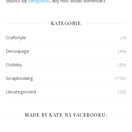
Musisz się
zalogować
, aby móc dodać komentarz.
KATEGORIE
Craftstyle
(4)
Decoupage
(44)
Ozdoby
(36)
Scrapbooking
(156)
Uncategorized
(20)
MADE BY KATE NA FACEBOOKU: