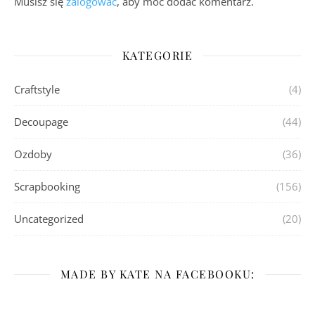
Musisz się
zalogować
, aby móc dodać komentarz.
KATEGORIE
Craftstyle
(4)
Decoupage
(44)
Ozdoby
(36)
Scrapbooking
(156)
Uncategorized
(20)
MADE BY KATE NA FACEBOOKU: