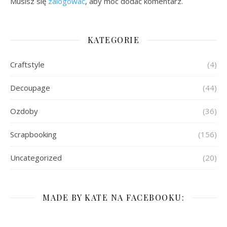
Musisz się
zalogować
, aby móc dodać komentarz.
KATEGORIE
Craftstyle
(4)
Decoupage
(44)
Ozdoby
(36)
Scrapbooking
(156)
Uncategorized
(20)
MADE BY KATE NA FACEBOOKU: