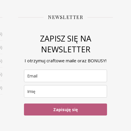
NEWSLETTER
4)
ZAPISZ SIĘ NA
NEWSLETTER
4)
6)
I otrzymuj craftowe maile oraz BONUSY!
6)
0)
Zapisuję się