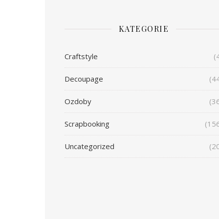
KATEGORIE
Craftstyle
(
Decoupage
(4
Ozdoby
(3
Scrapbooking
(15
Uncategorized
(2