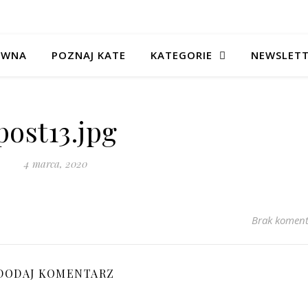
ÓWNA
POZNAJ KATE
KATEGORIE
NEWSLET
post13.jpg
4 marca, 2020
Brak koment
DODAJ KOMENTARZ