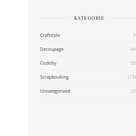
KATEGORIE
Craftstyle
(
Decoupage
(4
Ozdoby
(3
Scrapbooking
(15
Uncategorized
(2