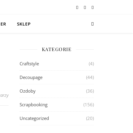
TER
SKLEP
KATEGORIE
Craftstyle
(4)
Decoupage
(44)
Ozdoby
(36)
arzy
Scrapbooking
(156)
Uncategorized
(20)