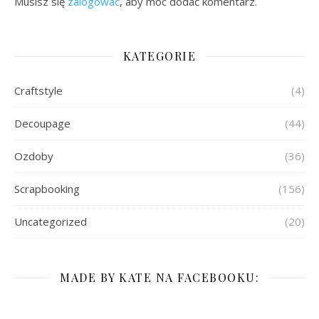
Musisz się
zalogować
, aby móc dodać komentarz.
KATEGORIE
Craftstyle
(4)
Decoupage
(44)
Ozdoby
(36)
Scrapbooking
(156)
Uncategorized
(20)
MADE BY KATE NA FACEBOOKU: