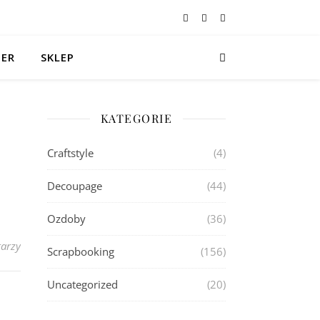
TER
SKLEP
KATEGORIE
Craftstyle
(4)
Decoupage
(44)
Ozdoby
(36)
arzy
Scrapbooking
(156)
Uncategorized
(20)