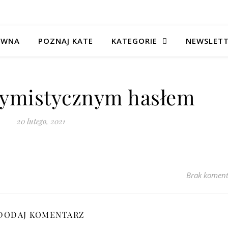
ÓWNA
POZNAJ KATE
KATEGORIE
NEWSLET
tymistycznym hasłem
20 lutego, 2021
Brak koment
DODAJ KOMENTARZ