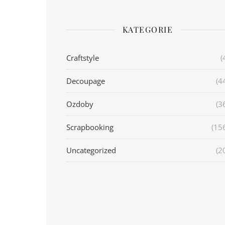
KATEGORIE
Craftstyle
(
Decoupage
(4
Ozdoby
(3
Scrapbooking
(15
Uncategorized
(2