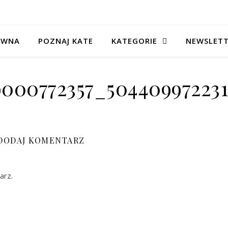
ÓWNA
POZNAJ KATE
KATEGORIE
NEWSLET
9000772357_50440997223
DODAJ KOMENTARZ
arz.