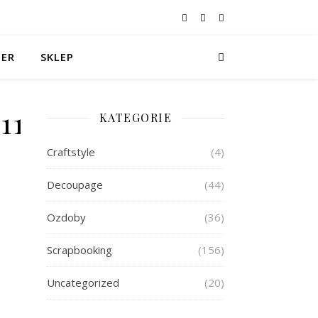
TER
SKLEP
11106560_o
KATEGORIE
Craftstyle
(4)
Decoupage
(44)
Ozdoby
(36)
Scrapbooking
(156)
Uncategorized
(20)