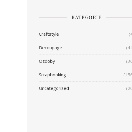
KATEGORIE
Craftstyle
(
Decoupage
(4
Ozdoby
(3
Scrapbooking
(15
Uncategorized
(2