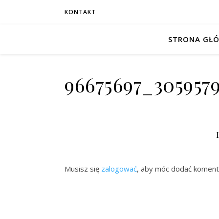
KONTAKT
STRONA GŁ
96675697_305957
Musisz się
zalogować
, aby móc dodać koment