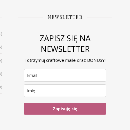
NEWSLETTER
4)
ZAPISZ SIĘ NA
NEWSLETTER
4)
6)
I otrzymuj craftowe maile oraz BONUSY!
6)
0)
Zapisuję się