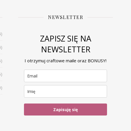
NEWSLETTER
4)
ZAPISZ SIĘ NA
NEWSLETTER
4)
6)
I otrzymuj craftowe maile oraz BONUSY!
6)
0)
Zapisuję się