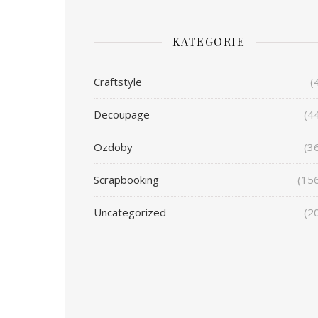
KATEGORIE
Craftstyle
(
Decoupage
(4
Ozdoby
(3
Scrapbooking
(15
Uncategorized
(2