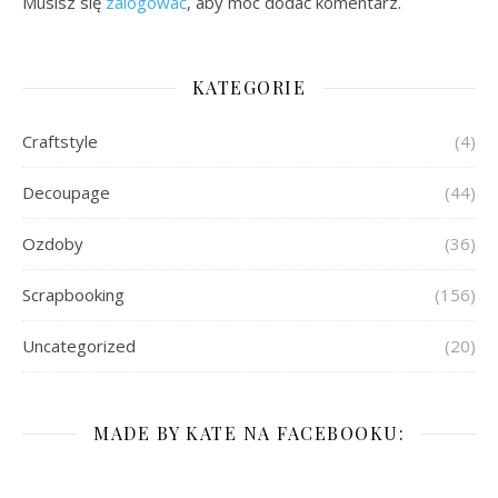
Musisz się
zalogować
, aby móc dodać komentarz.
KATEGORIE
Craftstyle
(4)
Decoupage
(44)
Ozdoby
(36)
Scrapbooking
(156)
Uncategorized
(20)
MADE BY KATE NA FACEBOOKU: