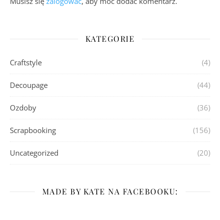
Musisz się
zalogować
, aby móc dodać komentarz.
KATEGORIE
Craftstyle
(4)
Decoupage
(44)
Ozdoby
(36)
Scrapbooking
(156)
Uncategorized
(20)
MADE BY KATE NA FACEBOOKU: