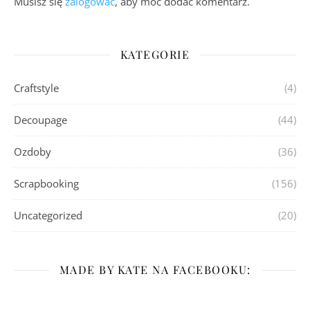
Musisz się
zalogować
, aby móc dodać komentarz.
KATEGORIE
Craftstyle
(4)
Decoupage
(44)
Ozdoby
(36)
Scrapbooking
(156)
Uncategorized
(20)
MADE BY KATE NA FACEBOOKU: