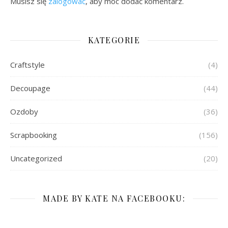
Musisz się
zalogować
, aby móc dodać komentarz.
KATEGORIE
Craftstyle
(4)
Decoupage
(44)
Ozdoby
(36)
Scrapbooking
(156)
Uncategorized
(20)
MADE BY KATE NA FACEBOOKU: