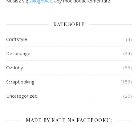
Musisz się
zalogować
, aby móc dodać komentarz.
KATEGORIE
Craftstyle
(4)
Decoupage
(44)
Ozdoby
(36)
Scrapbooking
(156)
Uncategorized
(20)
MADE BY KATE NA FACEBOOKU: