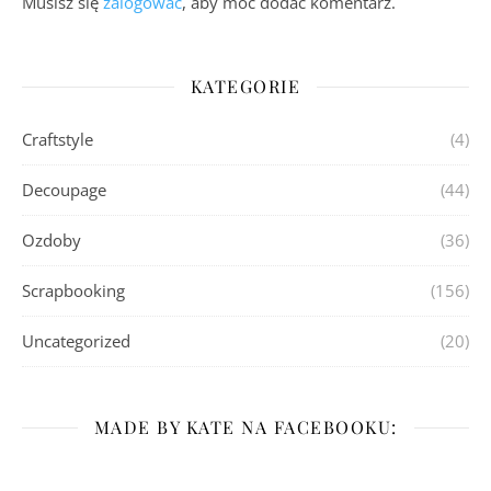
Musisz się
zalogować
, aby móc dodać komentarz.
KATEGORIE
Craftstyle
(4)
Decoupage
(44)
Ozdoby
(36)
Scrapbooking
(156)
Uncategorized
(20)
MADE BY KATE NA FACEBOOKU: