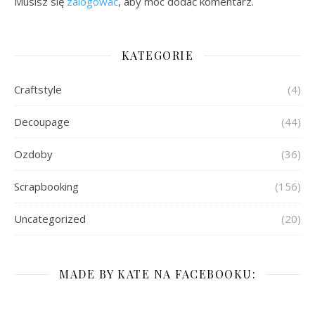
Musisz się
zalogować
, aby móc dodać komentarz.
KATEGORIE
Craftstyle
(4)
Decoupage
(44)
Ozdoby
(36)
Scrapbooking
(156)
Uncategorized
(20)
MADE BY KATE NA FACEBOOKU: