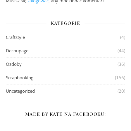
Musisz się
zalogować
, aby móc dodać komentarz.
KATEGORIE
Craftstyle
(4)
Decoupage
(44)
Ozdoby
(36)
Scrapbooking
(156)
Uncategorized
(20)
MADE BY KATE NA FACEBOOKU: