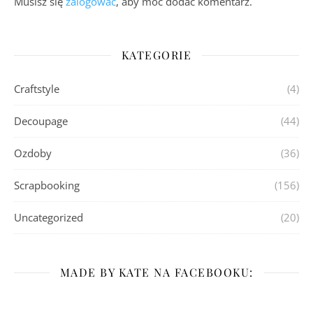
Musisz się
zalogować
, aby móc dodać komentarz.
KATEGORIE
Craftstyle
(4)
Decoupage
(44)
Ozdoby
(36)
Scrapbooking
(156)
Uncategorized
(20)
MADE BY KATE NA FACEBOOKU: