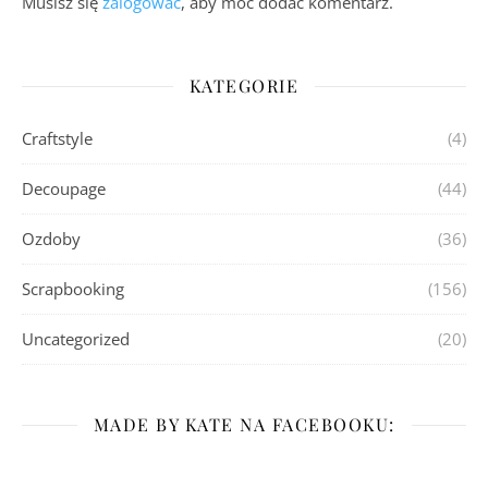
Musisz się
zalogować
, aby móc dodać komentarz.
KATEGORIE
Craftstyle
(4)
Decoupage
(44)
Ozdoby
(36)
Scrapbooking
(156)
Uncategorized
(20)
MADE BY KATE NA FACEBOOKU: