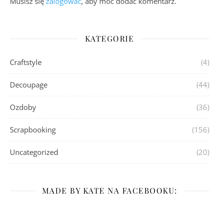
Musisz się
zalogować
, aby móc dodać komentarz.
KATEGORIE
Craftstyle
(4)
Decoupage
(44)
Ozdoby
(36)
Scrapbooking
(156)
Uncategorized
(20)
MADE BY KATE NA FACEBOOKU: