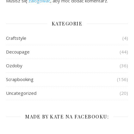
Musisz się
zalogować
, aby móc dodać komentarz.
KATEGORIE
Craftstyle
(4)
Decoupage
(44)
Ozdoby
(36)
Scrapbooking
(156)
Uncategorized
(20)
MADE BY KATE NA FACEBOOKU: