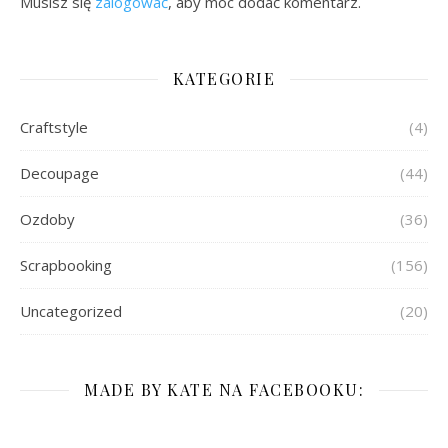
Musisz się
zalogować
, aby móc dodać komentarz.
KATEGORIE
Craftstyle
(4)
Decoupage
(44)
Ozdoby
(36)
Scrapbooking
(156)
Uncategorized
(20)
MADE BY KATE NA FACEBOOKU: