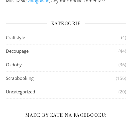
Musisz się
zalogować
, aby móc dodać komentarz.
KATEGORIE
Craftstyle
(4)
Decoupage
(44)
Ozdoby
(36)
Scrapbooking
(156)
Uncategorized
(20)
MADE BY KATE NA FACEBOOKU: