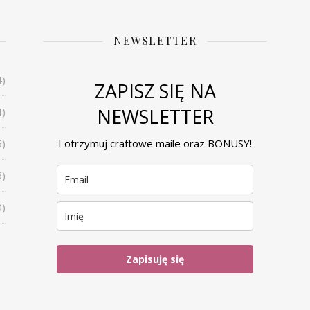
NEWSLETTER
4)
ZAPISZ SIĘ NA
NEWSLETTER
4)
6)
I otrzymuj craftowe maile oraz BONUSY!
6)
0)
Zapisuję się