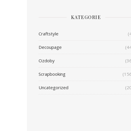
KATEGORIE
Craftstyle
(
Decoupage
(4
Ozdoby
(3
Scrapbooking
(15
Uncategorized
(2