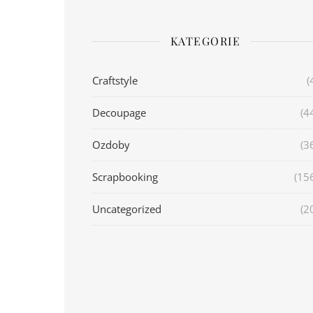
KATEGORIE
Craftstyle
(
Decoupage
(4
Ozdoby
(3
Scrapbooking
(15
Uncategorized
(2