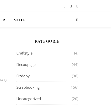
TER
SKLEP
KATEGORIE
Craftstyle
(4)
Decoupage
(44)
Ozdoby
(36)
arzy
Scrapbooking
(156)
Uncategorized
(20)