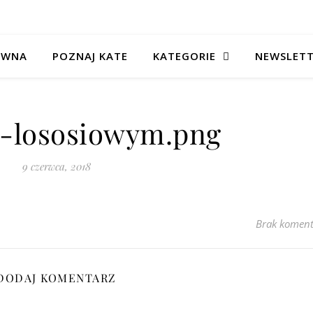
ÓWNA
POZNAJ KATE
KATEGORIE
NEWSLET
-lososiowym.png
9 czerwca, 2018
Brak koment
DODAJ KOMENTARZ