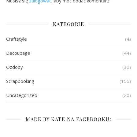
Musisz się
zalogować
, aby móc dodać komentarz.
KATEGORIE
Craftstyle
(4)
Decoupage
(44)
Ozdoby
(36)
Scrapbooking
(156)
Uncategorized
(20)
MADE BY KATE NA FACEBOOKU: