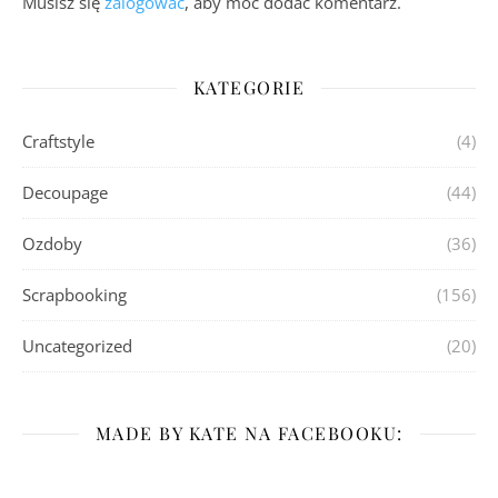
Musisz się
zalogować
, aby móc dodać komentarz.
KATEGORIE
Craftstyle
(4)
Decoupage
(44)
Ozdoby
(36)
Scrapbooking
(156)
Uncategorized
(20)
MADE BY KATE NA FACEBOOKU: