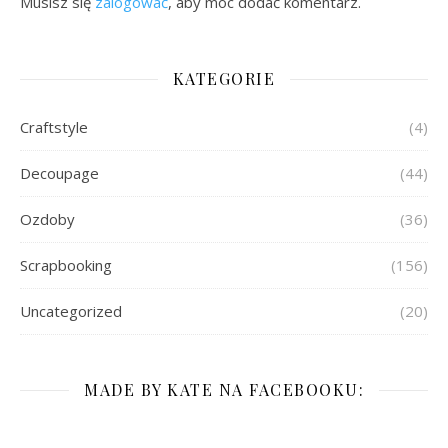
Musisz się
zalogować
, aby móc dodać komentarz.
KATEGORIE
Craftstyle
(4)
Decoupage
(44)
Ozdoby
(36)
Scrapbooking
(156)
Uncategorized
(20)
MADE BY KATE NA FACEBOOKU: