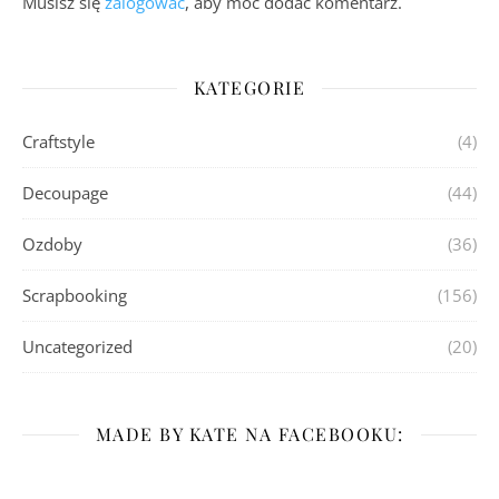
Musisz się
zalogować
, aby móc dodać komentarz.
KATEGORIE
Craftstyle
(4)
Decoupage
(44)
Ozdoby
(36)
Scrapbooking
(156)
Uncategorized
(20)
MADE BY KATE NA FACEBOOKU: