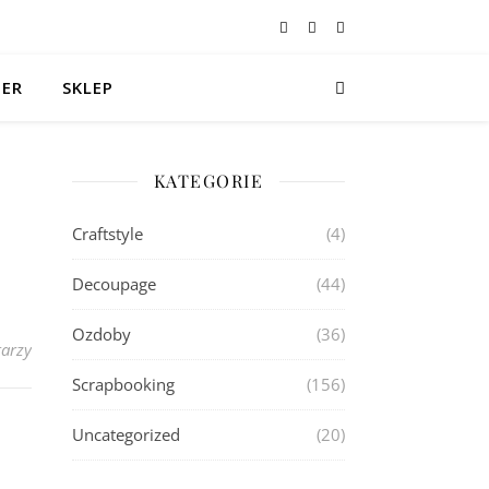
TER
SKLEP
KATEGORIE
Craftstyle
(4)
Decoupage
(44)
Ozdoby
(36)
arzy
Scrapbooking
(156)
Uncategorized
(20)