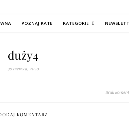
ÓWNA
POZNAJ KATE
KATEGORIE
NEWSLET
duży4
30 czerwca, 2020
Brak koment
DODAJ KOMENTARZ