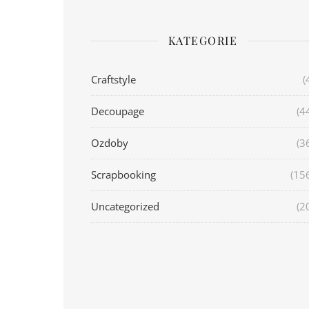
KATEGORIE
Craftstyle
(
Decoupage
(4
Ozdoby
(3
Scrapbooking
(15
Uncategorized
(2